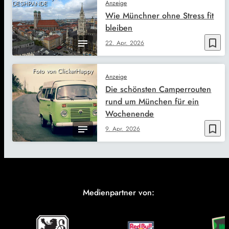
Anzeige
DESHPANDE
Wie Münchner ohne Stress fit
bleiben
bookmark_border
22. Apr. 2026
Foto von ClickerHappy
Anzeige
Die schönsten Camperrouten
rund um München für ein
Wochenende
bookmark_border
9. Apr. 2026
Medienpartner von: