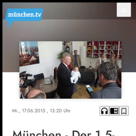
menu
headphones
chrome_reader_mode
bookmark_border
Mi., 17.06.2015
, 13:20 Uhr
München - Der 1,5-