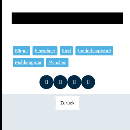
Bürger
Einwohner
Kind
Landeshauptstadt
Melderegister
München
Zurück