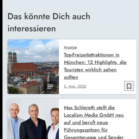
Das könnte Dich auch
interessieren
Anzeige
Top-Freizeitattraktionen in
München: 12 Highlights, die
Touristen wirklich sehen
sollten
bookmark_border
5. Aug. 2026
Max Schlereth stellt die
Localism Media GmbH neu
auf und beruft neue
Führungsspitzen für
Gesamtgruppe und Sender