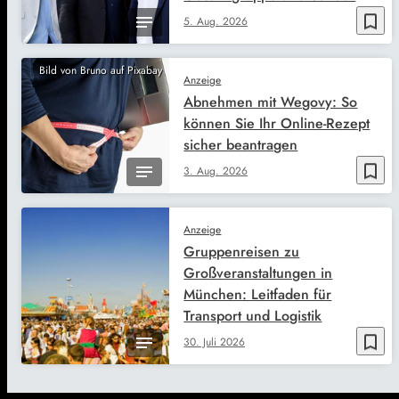
bookmark_border
5. Aug. 2026
Bild von Bruno auf Pixabay
Anzeige
Abnehmen mit Wegovy: So
können Sie Ihr Online-Rezept
sicher beantragen
bookmark_border
3. Aug. 2026
Anzeige
Gruppenreisen zu
Großveranstaltungen in
München: Leitfaden für
Transport und Logistik
bookmark_border
30. Juli 2026