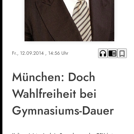
headphones
chrome_reader_mode
bookmark_border
Fr., 12.09.2014
, 14:56 Uhr
München: Doch
Wahlfreiheit bei
Gymnasiums-Dauer