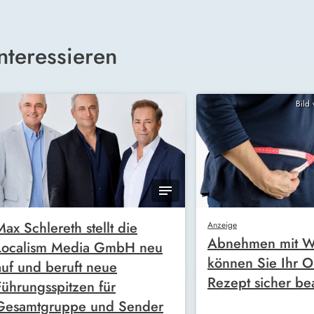
nteressieren
Bild
Max Schlereth stellt die
Anzeige
Abnehmen mit W
Localism Media GmbH neu
können Sie Ihr O
auf und beruft neue
Rezept sicher be
Führungsspitzen für
Gesamtgruppe und Sender