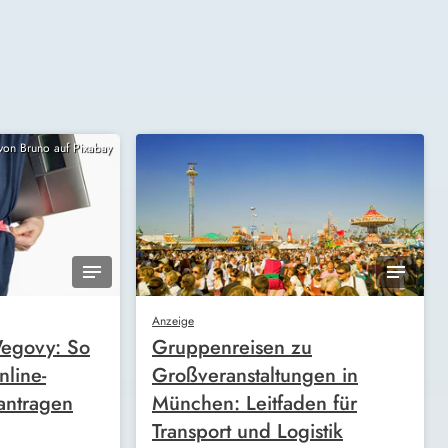
 von Bruno auf Pixabay
Anzeige
egovy: So
Gruppenreisen zu
nline-
Großveranstaltungen in
antragen
München: Leitfaden für
Transport und Logistik