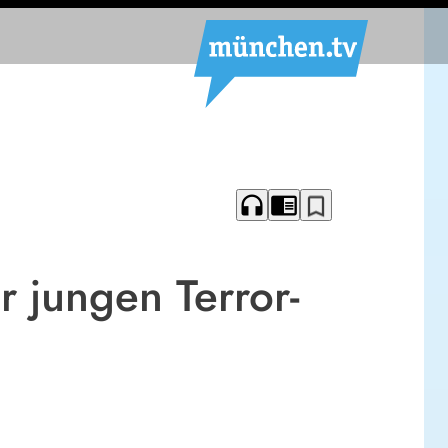
headphones
chrome_reader_mode
bookmark_border
r jungen Terror-