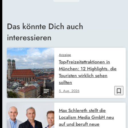
Das könnte Dich auch
interessieren
Anzeige
Top-Freizeitattraktionen in
München: 12 Highlights, die
Touristen wirklich sehen
sollten
bookmark_border
5. Aug. 2026
Max Schlereth stellt die
Localism Media GmbH neu
auf und beruft neue