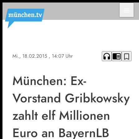
menu
headphones
chrome_reader_mode
bookmark_border
Mi., 18.02.2015
, 14:07 Uhr
München: Ex-
Vorstand Gribkowsky
zahlt elf Millionen
Euro an BayernLB