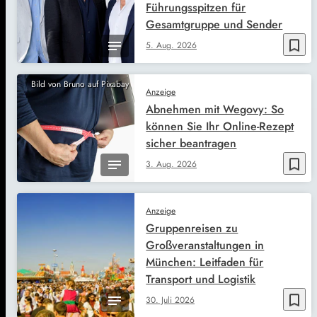
Führungsspitzen für
Gesamtgruppe und Sender
bookmark_border
5. Aug. 2026
Bild von Bruno auf Pixabay
Anzeige
Abnehmen mit Wegovy: So
können Sie Ihr Online-Rezept
sicher beantragen
bookmark_border
3. Aug. 2026
Anzeige
Gruppenreisen zu
Großveranstaltungen in
München: Leitfaden für
Transport und Logistik
bookmark_border
30. Juli 2026