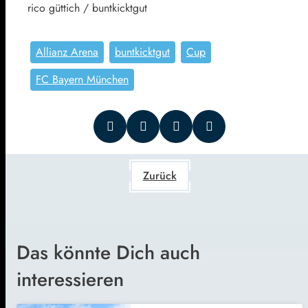
rico güttich / buntkicktgut
Allianz Arena
buntkicktgut
Cup
FC Bayern München
Zurück
Das könnte Dich auch
interessieren