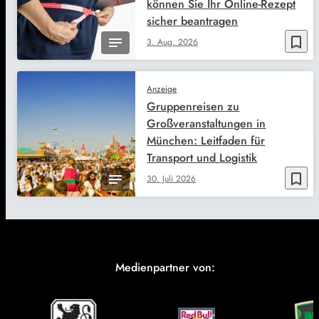
können Sie Ihr Online-Rezept
sicher beantragen
bookmark_border
3. Aug. 2026
Anzeige
Gruppenreisen zu
Großveranstaltungen in
München: Leitfaden für
Transport und Logistik
bookmark_border
30. Juli 2026
Medienpartner von: