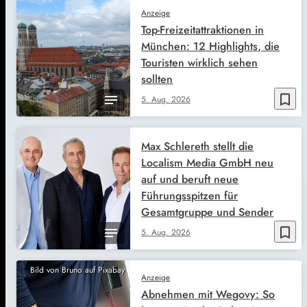
Anzeige
Top-Freizeitattraktionen in
München: 12 Highlights, die
Touristen wirklich sehen
sollten
bookmark_border
5. Aug. 2026
Max Schlereth stellt die
Localism Media GmbH neu
auf und beruft neue
Führungsspitzen für
Gesamtgruppe und Sender
bookmark_border
5. Aug. 2026
Bild von Bruno auf Pixabay
Anzeige
Abnehmen mit Wegovy: So