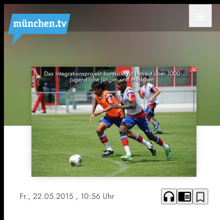
menu
Das Integrationsprojekt buntkicktgut betreut über 1000
Jugendliche Jungen und Mädchen
headphones
chrome_reader_mode
bookmark_border
Fr., 22.05.2015
, 10:56 Uhr