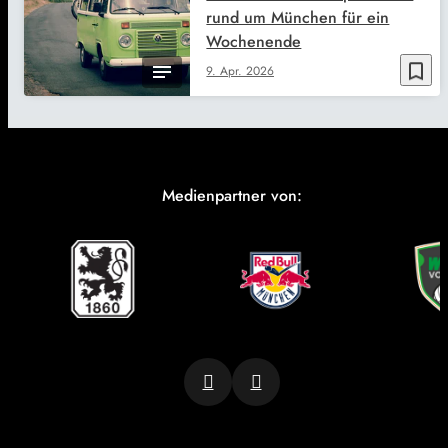
rund um München für ein
Wochenende
bookmark_border
9. Apr. 2026
Medienpartner von: