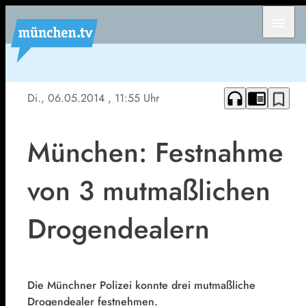
menu
headphones
chrome_reader_mode
bookmark_border
Di., 06.05.2014
, 11:55 Uhr
München: Festnahme
von 3 mutmaßlichen
Drogendealern
Die Münchner Polizei konnte drei mutmaßliche
Drogendealer festnehmen.