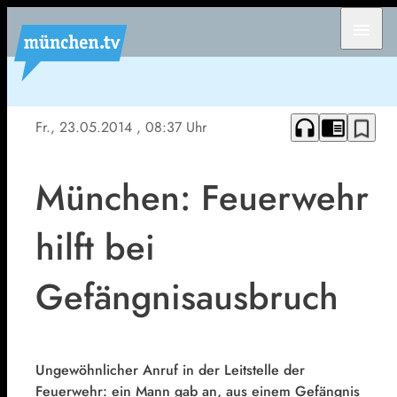
menu
headphones
chrome_reader_mode
bookmark_border
Fr., 23.05.2014
, 08:37 Uhr
München: Feuerwehr
hilft bei
Gefängnisausbruch
Ungewöhnlicher Anruf in der Leitstelle der
Feuerwehr: ein Mann gab an, aus einem Gefängnis