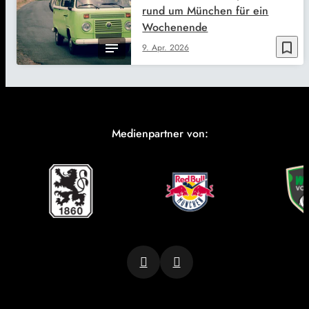
rund um München für ein
Wochenende
bookmark_border
9. Apr. 2026
Medienpartner von: