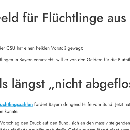
d für Flüchtlinge aus F
der
CSU
hat einen heiklen Vorstoß gewagt:
tlingen in Bayern verursacht, will er von den Geldern für die
Fluthi
ds längst „nicht abgefl
üchtlingszahlen
fordert Bayern dringend Hilfe vom Bund. Jetzt hat
n könnte.
 Vorschlag den Druck auf den Bund, sich an den massiv steigenden
Söder plädierte am Mittwoch dafür, Geld aus dem längst nicht aus