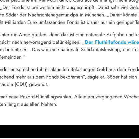
„Der Fonds ist bei weitem nicht ausgeschöpft. Da ist sehr viel Gel
sagte Söder der Nachrichtenagentur dpa in München. „Damit könnte
t Milliarden Euro umfassenden Fonds ist bisher nur ein geringer Te
nter die Arme greifen, denn das ist eine nationale Aufgabe und k
sicht nach hervorragend dafür eignen: „
Der Fluthilfefonds wäre
betonte er: „Das war eine nationale Solidaritätsleistung, und in 
 Gemeinden.“
änder entsprechend ihrer aktuellen Belastungen Geld aus dem Fond
tsprechend mehr aus dem Fonds bekommen“, sagte er. Söder hat sic
chäuble (CDU) gewandt.
mmer neue Rekord-Flüchtlingszahlen. Allein am vergangenen Woc
zen längst aus allen Nähten.