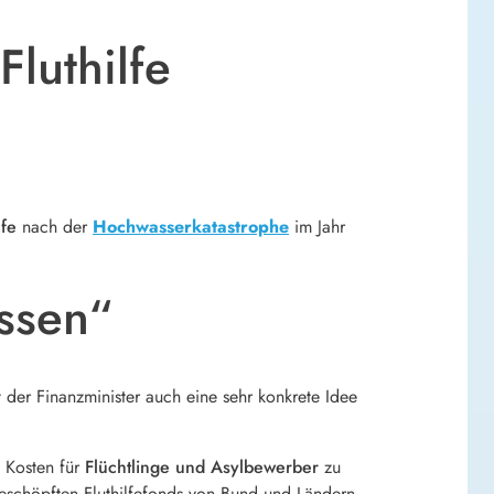
luthilfe
lfe
nach der
Hochwasserkatastrophe
im Jahr
ossen“
 der Finanzminister auch eine sehr konkrete Idee
 Kosten für
Flüchtlinge und Asylbewerber
zu
geschöpften Fluthilfefonds von Bund und Ländern