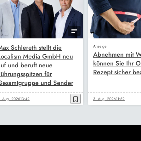
Max Schlereth stellt die
Anzeige
Abnehmen mit W
Localism Media GmbH neu
können Sie Ihr O
auf und beruft neue
Rezept sicher be
Führungsspitzen für
Gesamtgruppe und Sender
bookmark_border
. Aug. 2026
13:42
3. Aug. 2026
11:52