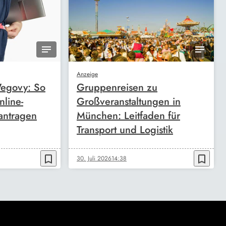
Anzeige
egovy: So
Gruppenreisen zu
nline-
Großveranstaltungen in
antragen
München: Leitfaden für
Transport und Logistik
bookmark_border
bookmark_border
30. Juli 2026
14:38