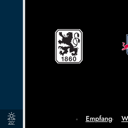
Empfang
W
20°