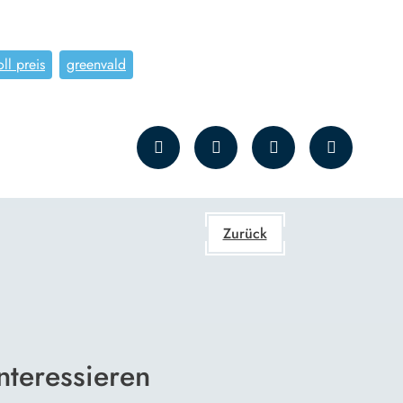
ll preis
greenvald
Zurück
nteressieren