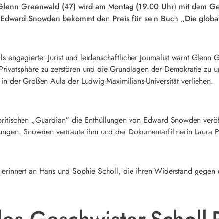
Glenn Greenwald
(47) wird am Montag (19.00 Uhr) mit dem Ges
r
Edward Snowden
bekommt den Preis für sein Buch „Die glob
Als engagierter Jurist und leidenschaftlicher Journalist warnt Glen
rivatsphäre zu zerstören und die Grundlagen der Demokratie zu u
in der Großen Aula der Ludwig-Maximilians-Universität verliehen.
 britischen „Guardian“ die Enthüllungen von Edward Snowden veröffen
llungen. Snowden vertraute ihm und der Dokumentarfilmerin
Laura P
s erinnert an Hans und
Sophie Scholl
, die ihren Widerstand gegen
es Geschwister-Scholl-