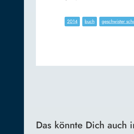
2014
buch
geschwister scho
Das könnte Dich auch i