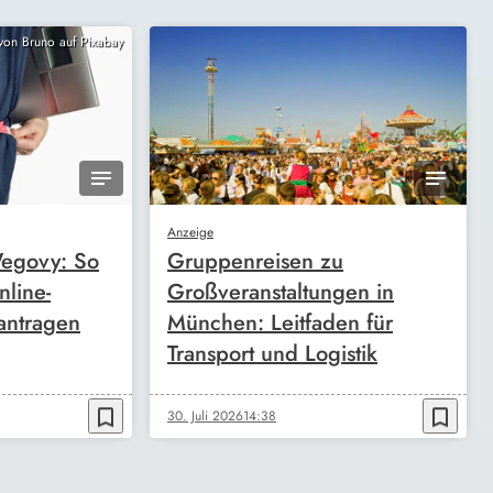
 von Bruno auf Pixabay
Anzeige
egovy: So
Gruppenreisen zu
nline-
Großveranstaltungen in
antragen
München: Leitfaden für
Transport und Logistik
bookmark_border
bookmark_border
30. Juli 2026
14:38