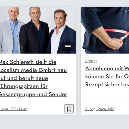
Bild
Max Schlereth stellt die
Anzeige
Abnehmen mit W
Localism Media GmbH neu
können Sie Ihr O
auf und beruft neue
Rezept sicher be
Führungsspitzen für
Gesamtgruppe und Sender
bookmark_border
. Aug. 2026
13:42
3. Aug. 2026
11:52