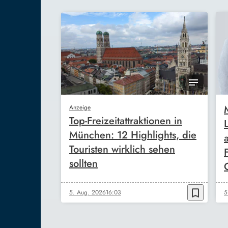
Anzeige
Top-Freizeitattraktionen in
München: 12 Highlights, die
Touristen wirklich sehen
sollten
bookmark_border
5. Aug. 2026
16:03
5