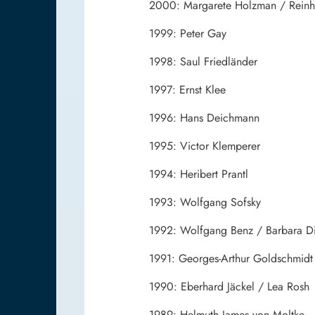
2000: Margarete Holzman / Reinh
1999: Peter Gay
1998: Saul Friedländer
1997: Ernst Klee
1996: Hans
Deichmann
1995: Victor Klemperer
1994: Heribert Prantl
1993: Wolfgang Sofsky
1992: Wolfgang Benz / Barbara Di
1991: Georges-Arthur Goldschmidt
1990: Eberhard Jäckel /
Lea Rosh
1989: Helmuth James von Moltke