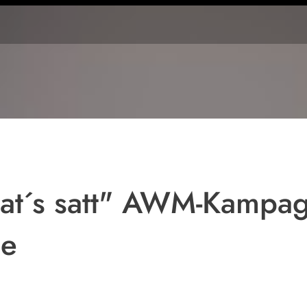
t´s satt" AWM-Kampagn
de