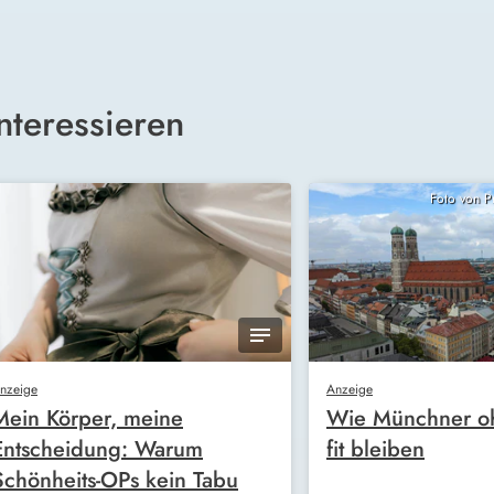
nteressieren
Foto von 
nzeige
Anzeige
Mein Körper, meine
Wie Münchner oh
Entscheidung: Warum
fit bleiben
Schönheits-OPs kein Tabu