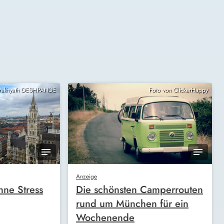
Prakhyath DESHPANDE
Foto von ClickerHappy
Anzeige
ne Stress
Die schönsten Camperrouten
rund um München für ein
Wochenende