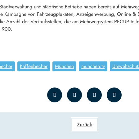
tadtverwaltung und städtische Betriebe haben bereits auf Mehrweg
 die Kampagne von Fahrzeugplakaten, Anzeigenwerbung, Online & S
die Anzahl der Verkaufsstellen, die am Mehrwegsystem RECUP teil
n 900.
becher
Kaffeebecher
München
münchen.tv
Umweltschut
Zurück