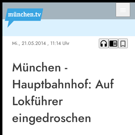
menu
headphones
chrome_reader_mode
bookmark_border
Mi., 21.05.2014
, 11:14 Uhr
München -
Hauptbahnhof: Auf
Lokführer
eingedroschen