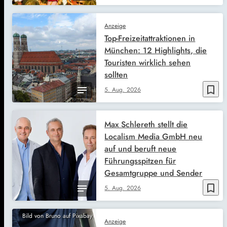
Anzeige
Top-Freizeitattraktionen in
München: 12 Highlights, die
Touristen wirklich sehen
sollten
bookmark_border
5. Aug. 2026
Max Schlereth stellt die
Localism Media GmbH neu
auf und beruft neue
Führungsspitzen für
Gesamtgruppe und Sender
bookmark_border
5. Aug. 2026
Bild von Bruno auf Pixabay
Anzeige