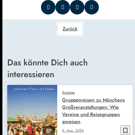
Zurück
Das könnte Dich auch
interessieren
Johannes Plenio auf Pexels
Anzeige
Gruppenreisen zu Münchens
Großveranstaltungen: Wie
Vereine und Reisegruppen
anreisen
bookmark_border
5. Aug. 2026