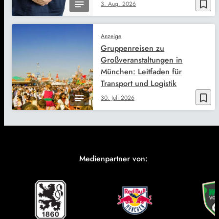
bookmark_border
3. Aug. 2026
Anzeige
Gruppenreisen zu
Großveranstaltungen in
München: Leitfaden für
Transport und Logistik
bookmark_border
30. Juli 2026
Medienpartner von: