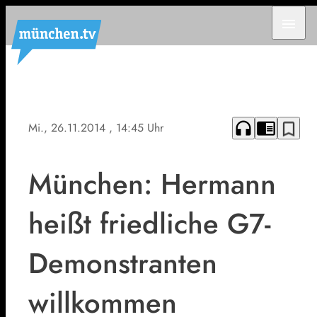
menu
headphones
chrome_reader_mode
bookmark_border
Mi., 26.11.2014
, 14:45 Uhr
München: Hermann
heißt friedliche G7-
Demonstranten
willkommen