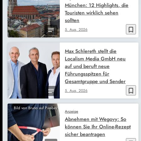
München: 12 Highlights, die
Touristen wirklich sehen
sollten
bookmark_border
5. Aug. 2026
Max Schlereth stellt die
Localism Media GmbH neu
auf und beruft neue
Führungsspitzen für
Gesamtgruppe und Sender
bookmark_border
5. Aug. 2026
Bild von Bruno auf Pixabay
Anzeige
Abnehmen mit Wegovy: So
können Sie Ihr Online-Rezept
sicher beantragen