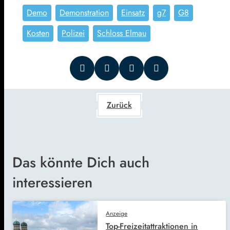
Demo
Demonstration
Einsatz
g7
G8
Kosten
Polizei
Schloss Elmau
Zurück
Das könnte Dich auch
interessieren
Anzeige
Top-Freizeitattraktionen in