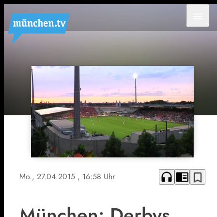
menu
headphones
chrome_reader_mode
bookmark_border
Mo., 27.04.2015
, 16:58 Uhr
München: Derbys