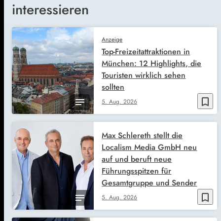
interessieren
Anzeige
Top-Freizeitattraktionen in
München: 12 Highlights, die
Touristen wirklich sehen
sollten
bookmark_border
5. Aug. 2026
Max Schlereth stellt die
Localism Media GmbH neu
auf und beruft neue
Führungsspitzen für
Gesamtgruppe und Sender
bookmark_border
5. Aug. 2026