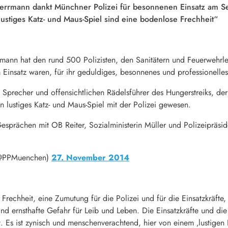
Herrmann dankt Münchner Polizei für besonnenen Einsatz am S
ustiges Katz- und Maus-Spiel sind eine bodenlose Frechheit“
rmann hat den rund 500 Polizisten, den Sanitätern und Feuerwehrl
 Einsatz waren, für ihr geduldiges, besonnenes und professionelle
en Sprecher und offensichtlichen Rädelsführer des Hungerstreiks, de
in lustiges Katz- und Maus-Spiel mit der Polizei gewesen.
 Gesprächen mit OB Reiter, Sozialministerin Müller und Polizeipräs
(@PPMuenchen)
27. November 2014
Frechheit, eine Zumutung für die Polizei und für die Einsatzkräft
nd ernsthafte Gefahr für Leib und Leben. Die Einsatzkräfte und di
Es ist zynisch und menschenverachtend, hier von einem ‚lustigen 