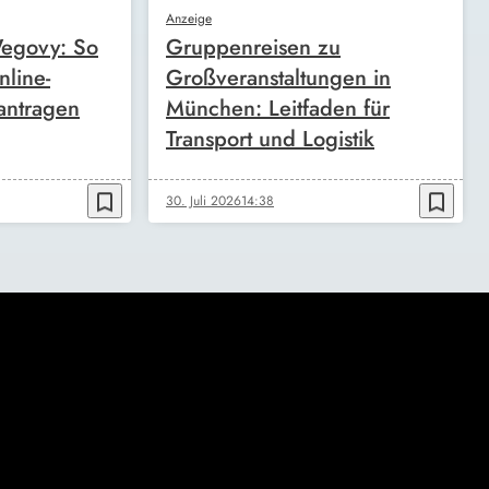
Anzeige
egovy: So
Gruppenreisen zu
nline-
Großveranstaltungen in
antragen
München: Leitfaden für
Transport und Logistik
bookmark_border
bookmark_border
30. Juli 2026
14:38