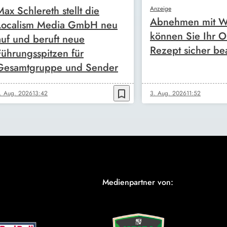
Max Schlereth stellt die
Anzeige
Abnehmen mit W
Localism Media GmbH neu
können Sie Ihr O
auf und beruft neue
Rezept sicher be
Führungsspitzen für
Gesamtgruppe und Sender
bookmark_border
. Aug. 2026
13:42
3. Aug. 2026
11:52
Medienpartner von: