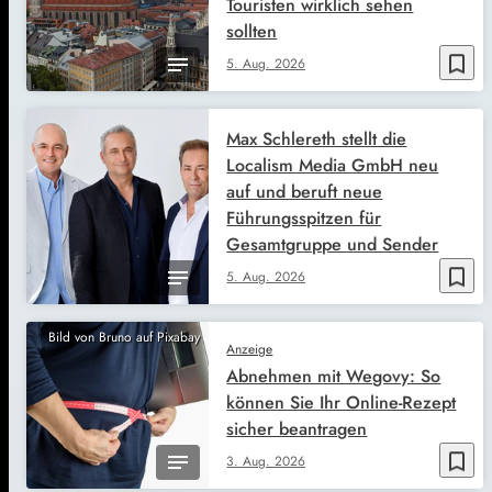
Touristen wirklich sehen
sollten
bookmark_border
5. Aug. 2026
Max Schlereth stellt die
Localism Media GmbH neu
auf und beruft neue
Führungsspitzen für
Gesamtgruppe und Sender
bookmark_border
5. Aug. 2026
Bild von Bruno auf Pixabay
Anzeige
Abnehmen mit Wegovy: So
können Sie Ihr Online-Rezept
sicher beantragen
bookmark_border
3. Aug. 2026