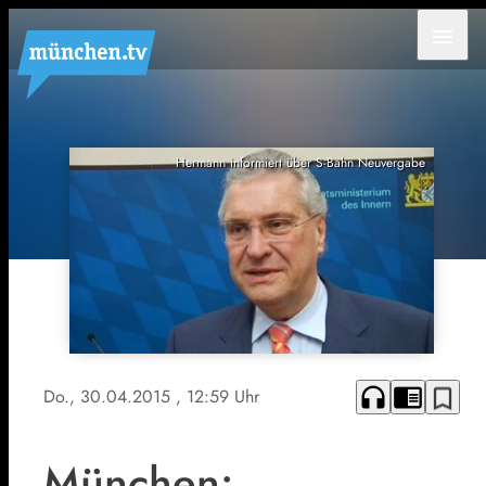
menu
Hermann informiert über S-Bahn Neuvergabe
headphones
chrome_reader_mode
bookmark_border
Do., 30.04.2015
, 12:59 Uhr
München: