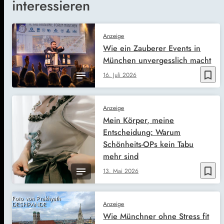
interessieren
Anzeige
Wie ein Zauberer Events in
München unvergesslich macht
bookmark_border
16. Juli 2026
Anzeige
Mein Körper, meine
Entscheidung: Warum
Schönheits-OPs kein Tabu
mehr sind
bookmark_border
13. Mai 2026
Foto von Prakhyath
Anzeige
DESHPANDE
Wie Münchner ohne Stress fit