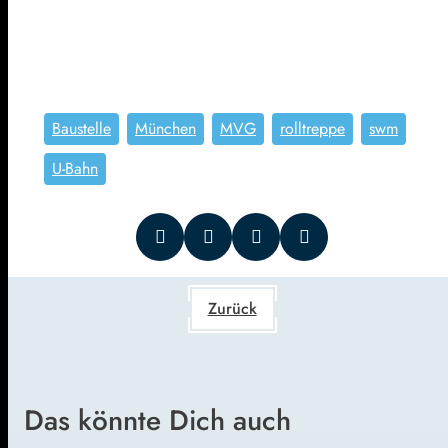
Baustelle
München
MVG
rolltreppe
swm
U-Bahn
Zurück
Das könnte Dich auch