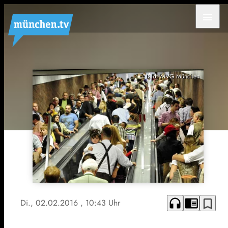
menu
Bild: MVG München
headphones
chrome_reader_mode
bookmark_border
Di., 02.02.2016
, 10:43 Uhr