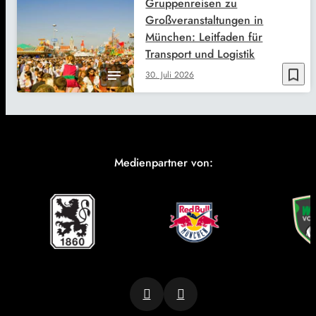
Gruppenreisen zu
Großveranstaltungen in
München: Leitfaden für
Transport und Logistik
bookmark_border
30. Juli 2026
Medienpartner von: