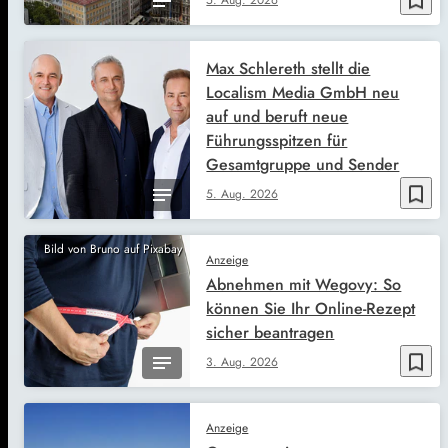
bookmark_border
Max Schlereth stellt die
Localism Media GmbH neu
auf und beruft neue
Führungsspitzen für
Gesamtgruppe und Sender
bookmark_border
5. Aug. 2026
Bild von Bruno auf Pixabay
Anzeige
Abnehmen mit Wegovy: So
können Sie Ihr Online-Rezept
sicher beantragen
bookmark_border
3. Aug. 2026
Anzeige