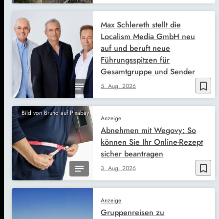
Max Schlereth stellt die
Localism Media GmbH neu
auf und beruft neue
Führungsspitzen für
Gesamtgruppe und Sender
bookmark_border
5. Aug. 2026
Bild von Bruno auf Pixabay
Anzeige
Abnehmen mit Wegovy: So
können Sie Ihr Online-Rezept
sicher beantragen
bookmark_border
3. Aug. 2026
Anzeige
Gruppenreisen zu