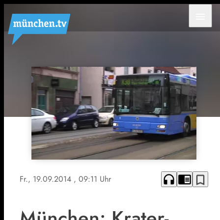
menu
headphones
chrome_reader_mode
bookmark_border
Fr., 19.09.2014
, 09:11 Uhr
München: Krater-