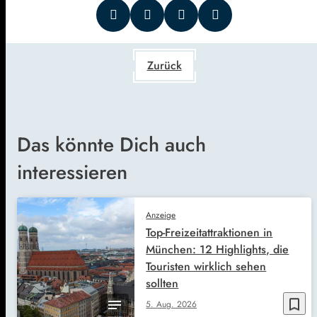
Zurück
Das könnte Dich auch
interessieren
Anzeige
Top-Freizeitattraktionen in
München: 12 Highlights, die
Touristen wirklich sehen
sollten
bookmark_border
5. Aug. 2026