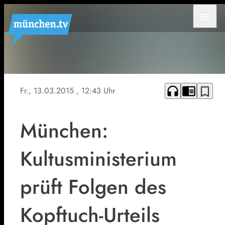
menu
headphones
chrome_reader_mode
bookmark_border
Fr., 13.03.2015
, 12:43 Uhr
München:
Kultusministerium
prüft Folgen des
Kopftuch-Urteils