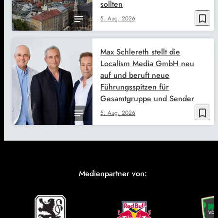
sollten
bookmark_border
5. Aug. 2026
Max Schlereth stellt die
Localism Media GmbH neu
auf und beruft neue
Führungsspitzen für
Gesamtgruppe und Sender
bookmark_border
5. Aug. 2026
Medienpartner von: