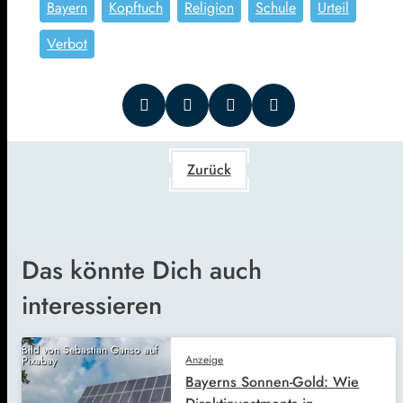
Bayern
Kopftuch
Religion
Schule
Urteil
Verbot
Zurück
Das könnte Dich auch
interessieren
Bild von Sebastian Ganso auf
Anzeige
Pixabay
Bayerns Sonnen-Gold: Wie