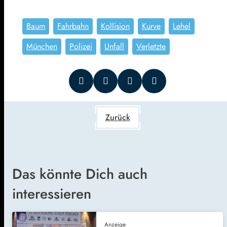
Baum
Fahrbahn
Kollision
Kurve
Lehel
München
Polizei
Unfall
Verletzte
Zurück
Das könnte Dich auch
interessieren
Anzeige