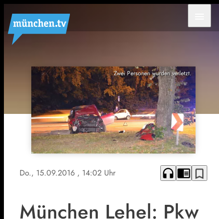
menu
Zwei Personen wurden verletzt.
headphones
chrome_reader_mode
bookmark_border
Do., 15.09.2016
, 14:02 Uhr
München Lehel: Pkw