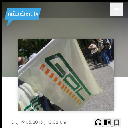
menu
headphones
chrome_reader_mode
bookmark_border
Di., 19.05.2015
, 13:02 Uhr