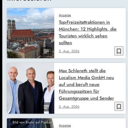
Anzeige
Top-Freizeitattraktionen in
München: 12 Highlights, die
Touristen wirklich sehen
sollten
bookmark_border
5. Aug. 2026
Max Schlereth stellt die
Localism Media GmbH neu
auf und beruft neue
Führungsspitzen für
Gesamtgruppe und Sender
bookmark_border
5. Aug. 2026
Bild von Bruno auf Pixabay
Anzeige