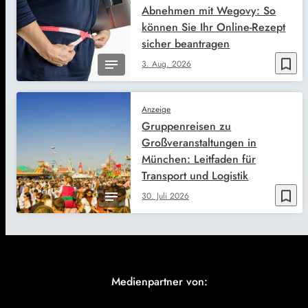
Abnehmen mit Wegovy: So
können Sie Ihr Online-Rezept
sicher beantragen
bookmark_border
3. Aug. 2026
Anzeige
Gruppenreisen zu
Großveranstaltungen in
München: Leitfaden für
Transport und Logistik
bookmark_border
30. Juli 2026
Medienpartner von: