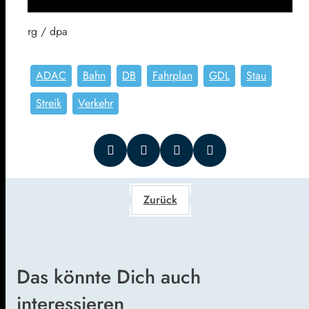
rg / dpa
ADAC
Bahn
DB
Fahrplan
GDL
Stau
Streik
Verkehr
Zurück
Das könnte Dich auch
interessieren