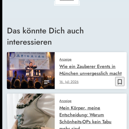
Das könnte Dich auch
interessieren
Anzeige
Wie ein Zauberer Events in
München unvergesslich macht
bookmark_border
16. Juli 2026
Anzeige
Mein Körper, meine
Entscheidung: Warum
Schönheits-OPs kein Tabu
mehr sind