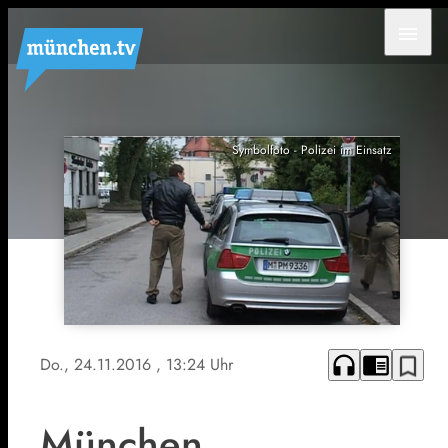
menu
Symbolfoto - Polizei im Einsatz
headphones
chrome_reader_mode
bookmark_border
Do., 24.11.2016
, 13:24 Uhr
München