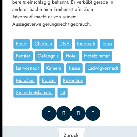
bereits einschlägig bekannt. Er verbüßt gerade in
anderer Sache eine Freiheitsstrafe. Zum
Tatvorwurf macht er von seinem
Aussageverweigerungsrecht gebrauch.
Beute
Check-In
DNA
Einbruch
Euro
Fenster
Gefängnis
Hotel
Hotelzimmer
Isarvorstadt
Kamera
Kasse
Ludwigvorstadt
München
Polizei
Rezeption
Sicherheitskamera
Tat
Zurück