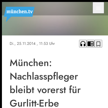
menu
headphones
chrome_reader_mode
bookmark_border
Di., 25.11.2014
, 11:53 Uhr
München:
Nachlasspfleger
bleibt vorerst für
Gurlitt-Erbe