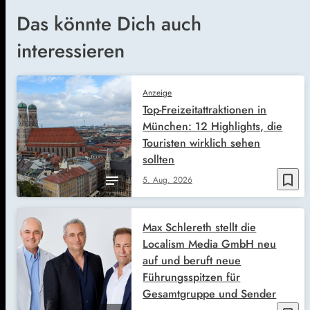
Das könnte Dich auch
interessieren
Anzeige
Top-Freizeitattraktionen in
München: 12 Highlights, die
Touristen wirklich sehen
sollten
bookmark_border
5. Aug. 2026
Max Schlereth stellt die
Localism Media GmbH neu
auf und beruft neue
Führungsspitzen für
Gesamtgruppe und Sender