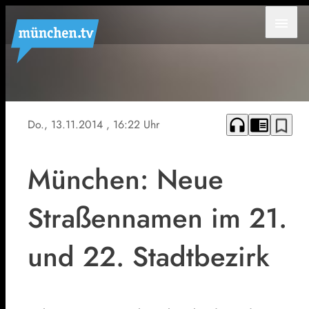
menu
headphones
chrome_reader_mode
bookmark_border
Do., 13.11.2014
, 16:22 Uhr
München: Neue
Straßennamen im 21.
und 22. Stadtbezirk