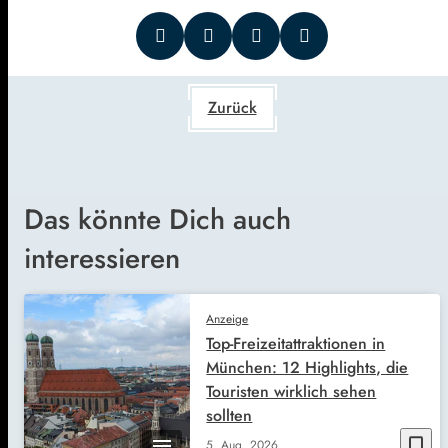
Zurück
Das könnte Dich auch
interessieren
Anzeige
Top-Freizeitattraktionen in
München: 12 Highlights, die
Touristen wirklich sehen
sollten
bookmark_border
5. Aug. 2026