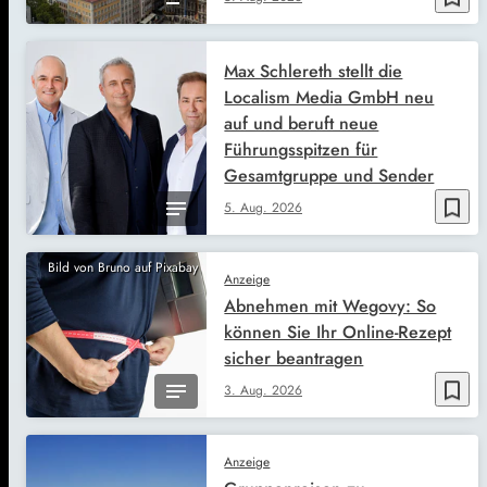
Max Schlereth stellt die
Localism Media GmbH neu
auf und beruft neue
Führungsspitzen für
Gesamtgruppe und Sender
bookmark_border
5. Aug. 2026
Bild von Bruno auf Pixabay
Anzeige
Abnehmen mit Wegovy: So
können Sie Ihr Online-Rezept
sicher beantragen
bookmark_border
3. Aug. 2026
Anzeige