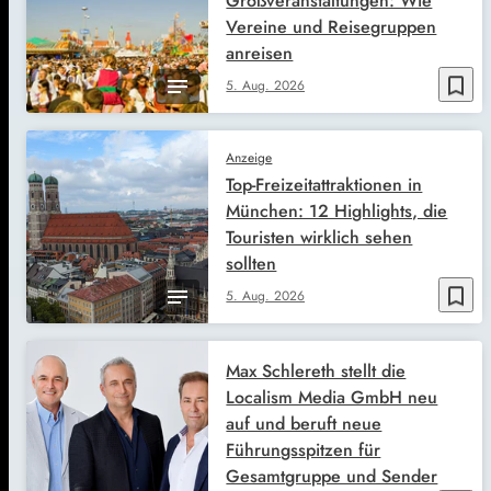
Großveranstaltungen: Wie
Vereine und Reisegruppen
anreisen
bookmark_border
5. Aug. 2026
Anzeige
Top-Freizeitattraktionen in
München: 12 Highlights, die
Touristen wirklich sehen
sollten
bookmark_border
5. Aug. 2026
Max Schlereth stellt die
Localism Media GmbH neu
auf und beruft neue
Führungsspitzen für
Gesamtgruppe und Sender