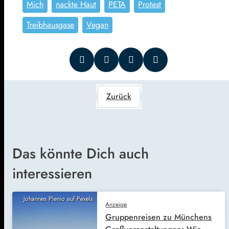
Mich
nackte Haut
PETA
Protest
Treibhausgase
Vegan
Zurück
Das könnte Dich auch
interessieren
Johannes Plenio auf Pexels
Anzeige
Gruppenreisen zu Münchens