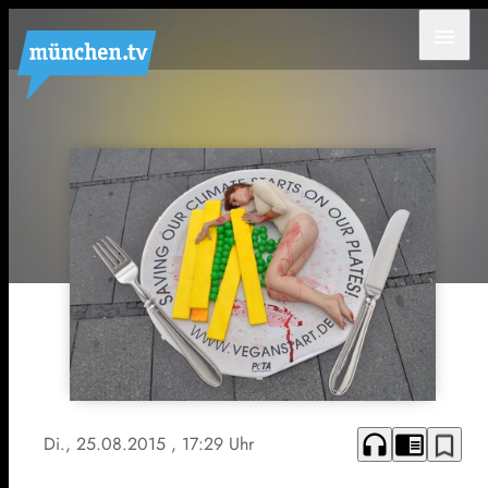
menu
headphones
chrome_reader_mode
bookmark_border
Di., 25.08.2015
, 17:29 Uhr