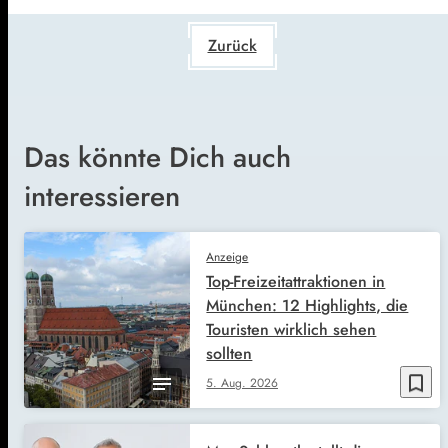
Zurück
Das könnte Dich auch
interessieren
Anzeige
Top-Freizeitattraktionen in
München: 12 Highlights, die
Touristen wirklich sehen
sollten
bookmark_border
5. Aug. 2026