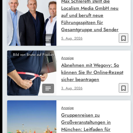
Max Schlereth stellt die
Localism Media GmbH neu
auf und beruft neue
Führungsspitzen für
Gesamtgruppe und Sender
bookmark_border
5. Aug. 2026
Bild von Bruno auf Pixabay
Anzeige
Abnehmen mit Wegovy: So
können Sie Ihr Online-Rezept
sicher beantragen
bookmark_border
3. Aug. 2026
Anzeige
Gruppenreisen zu
Großveranstaltungen in
München: Leitfaden für