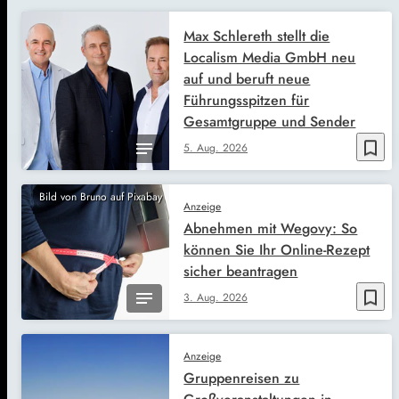
Max Schlereth stellt die
Localism Media GmbH neu
auf und beruft neue
Führungsspitzen für
Gesamtgruppe und Sender
bookmark_border
5. Aug. 2026
Bild von Bruno auf Pixabay
Anzeige
Abnehmen mit Wegovy: So
können Sie Ihr Online-Rezept
sicher beantragen
bookmark_border
3. Aug. 2026
Anzeige
Gruppenreisen zu