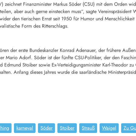
) zeichnet Finanzminister
Markus Söder
(
CSU
) mit dem Orden wider
uteilen, aber auch gerne einstecken muss“, sagte Vereinspräsiden
 wider den tierischen Ernst seit 1950 für Humor und Menschlichkei
evalistische Form des Ritterschlags.
hören der erste Bundeskanzler
Konrad Adenauer
, der frühere Außen
ler
Mario Adorf
. Söder ist der fünfte CSU-Politiker, der den Fasch
nd
Edmund Stoiber
sowie Ex-Verteidigungsminister
Karl-Theodor zu
lten. Anfang dieses Jahres wurde die saarländische Ministerpräsi
ching
karneval
Söder
Stoiber
Strauß
Waigel
Zu Gu