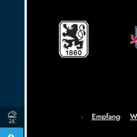
Empfang
W
24°