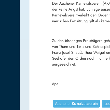
Der Aachener Karnevalsverein (AKV
der keine Angst hat, Schläge ausz
Karnevalsvereinverleiht den Orden
närrischen Festsitzung gilt als karn
Zu den bisherigen Preisträgern ge
von Thurn und Taxis
und Schauspie
Franz Josef Strauß,
Theo Waigel
u
Seehofer
den Orden noch nicht erha
ausgezeichnet.
dpa
Aachener Ksrnelvalsverein
fas