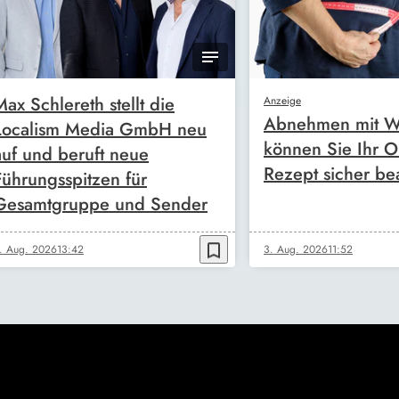
Max Schlereth stellt die
Anzeige
Abnehmen mit W
Localism Media GmbH neu
können Sie Ihr O
auf und beruft neue
Rezept sicher be
Führungsspitzen für
Gesamtgruppe und Sender
bookmark_border
. Aug. 2026
13:42
3. Aug. 2026
11:52