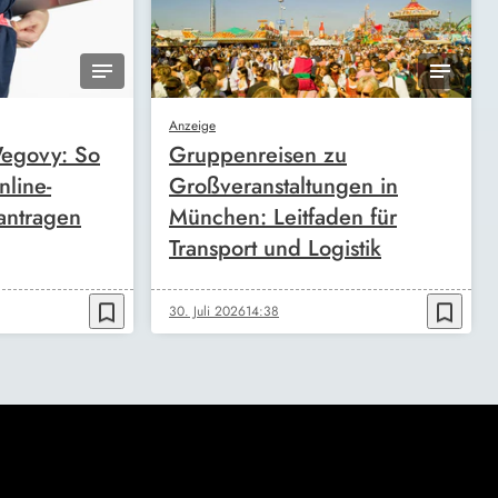
Anzeige
egovy: So
Gruppenreisen zu
nline-
Großveranstaltungen in
antragen
München: Leitfaden für
Transport und Logistik
bookmark_border
bookmark_border
30. Juli 2026
14:38