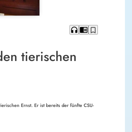
headphones
chrome_reader_mode
bookmark_border
en tierischen
ischen Ernst. Er ist bereits der fünfte CSU-