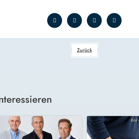
Zurück
nteressieren
Bild