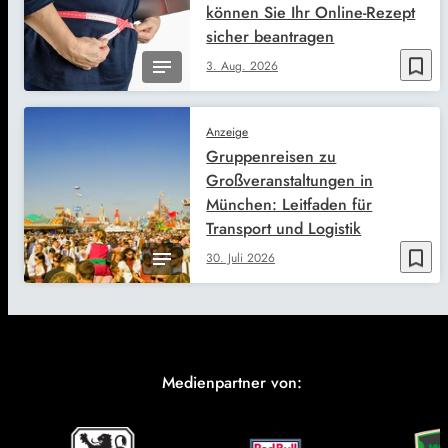
können Sie Ihr Online-Rezept
sicher beantragen
bookmark_border
3. Aug. 2026
Anzeige
Gruppenreisen zu
Großveranstaltungen in
München: Leitfaden für
Transport und Logistik
bookmark_border
30. Juli 2026
Medienpartner von: