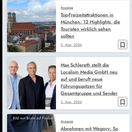
Anzeige
Top-Freizeitattraktionen in
München: 12 Highlights, die
Touristen wirklich sehen
sollten
bookmark_border
5. Aug. 2026
Max Schlereth stellt die
Localism Media GmbH neu
auf und beruft neue
Führungsspitzen für
Gesamtgruppe und Sender
bookmark_border
5. Aug. 2026
Bild von Bruno auf Pixabay
Anzeige
Abnehmen mit Wegovy: So