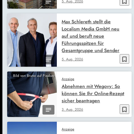
bookmark_border
5. Aug. 2026
Max Schlereth stellt die
Localism Media GmbH neu
auf und beruft neue
Führungsspitzen für
Gesamtgruppe und Sender
bookmark_border
5. Aug. 2026
Bild von Bruno auf Pixabay
Anzeige
Abnehmen mit Wegovy: So
können Sie Ihr Online-Rezept
sicher beantragen
bookmark_border
3. Aug. 2026
Anzeige