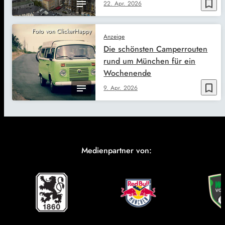
bookmark_border
22. Apr. 2026
Foto von ClickerHappy
Anzeige
Die schönsten Camperrouten
rund um München für ein
Wochenende
bookmark_border
9. Apr. 2026
Medienpartner von: