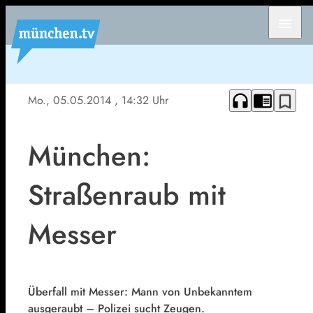
menu
headphones
chrome_reader_mode
bookmark_border
Mo., 05.05.2014
, 14:32 Uhr
München:
Straßenraub mit
Messer
Überfall mit Messer: Mann von Unbekanntem
ausgeraubt – Polizei sucht Zeugen.