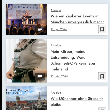
Anzeige
Wie ein Zauberer Events in
München unvergesslich macht
bookmark_border
16. Juli 2026
Anzeige
Mein Körper, meine
Entscheidung: Warum
Schönheits-OPs kein Tabu
mehr sind
bookmark_border
13. Mai 2026
Foto von Prakhyath
Anzeige
DESHPANDE
Wie Münchner ohne Stress fit
bleiben