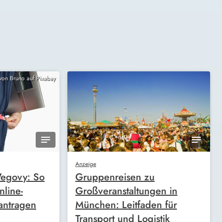
 von Bruno auf Pixabay
Anzeige
egovy: So
Gruppenreisen zu
nline-
Großveranstaltungen in
antragen
München: Leitfaden für
Transport und Logistik