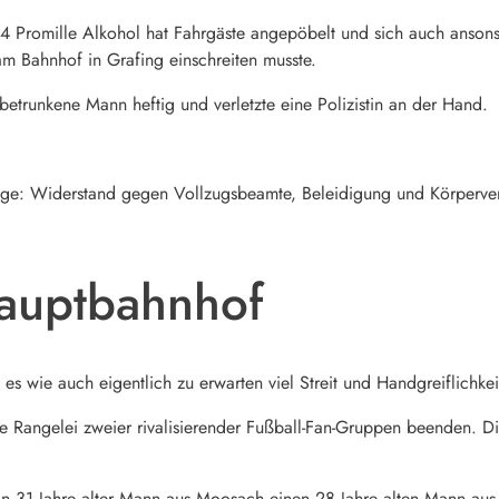
84 Promille Alkohol hat Fahrgäste angepöbelt und sich auch anso
m Bahnhof in Grafing einschreiten musste.
betrunkene Mann heftig und verletzte eine Polizistin an der Hand.
eige: Widerstand gegen Vollzugsbeamte, Beleidigung und Körperver
Hauptbahnhof
s wie auch eigentlich zu erwarten viel Streit und Handgreiflichk
ne Rangelei zweier rivalisierender Fußball-Fan-Gruppen beenden. 
ein 31 Jahre alter Mann aus Moosach einen 28 Jahre alten Mann aus 