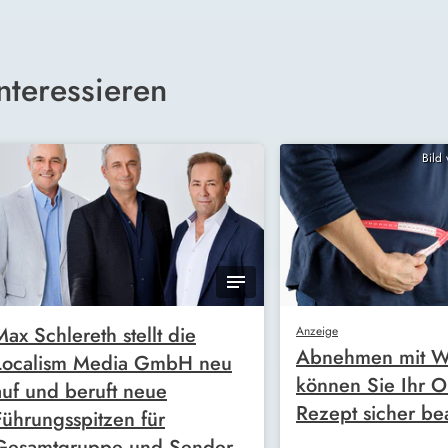
nteressieren
Bild
Max Schlereth stellt die
Anzeige
Abnehmen mit W
Localism Media GmbH neu
können Sie Ihr O
auf und beruft neue
Rezept sicher be
Führungsspitzen für
Gesamtgruppe und Sender