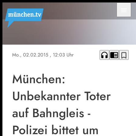
menu
Foto:
Bundespolizei
headphones
chrome_reader_mode
bookmark_border
Mo., 02.02.2015
, 12:03 Uhr
München:
Unbekannter Toter
auf Bahngleis -
Polizei bittet um