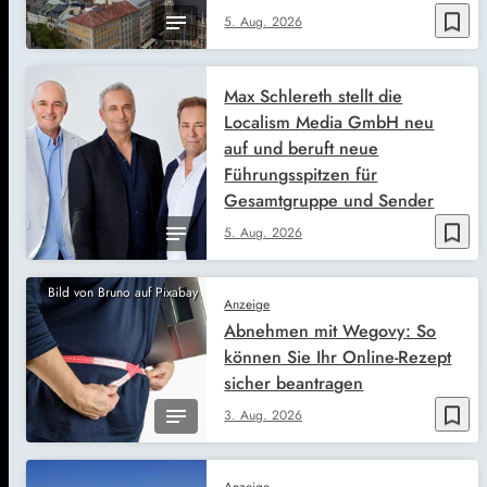
bookmark_border
5. Aug. 2026
Max Schlereth stellt die
Localism Media GmbH neu
auf und beruft neue
Führungsspitzen für
Gesamtgruppe und Sender
bookmark_border
5. Aug. 2026
Bild von Bruno auf Pixabay
Anzeige
Abnehmen mit Wegovy: So
können Sie Ihr Online-Rezept
sicher beantragen
bookmark_border
3. Aug. 2026
Anzeige