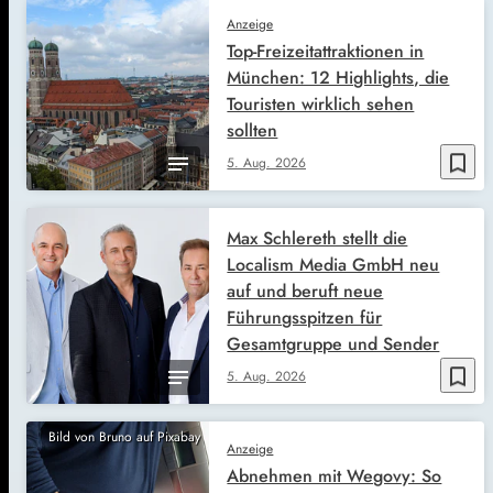
Anzeige
Top-Freizeitattraktionen in
München: 12 Highlights, die
Touristen wirklich sehen
sollten
bookmark_border
5. Aug. 2026
Max Schlereth stellt die
Localism Media GmbH neu
auf und beruft neue
Führungsspitzen für
Gesamtgruppe und Sender
bookmark_border
5. Aug. 2026
Bild von Bruno auf Pixabay
Anzeige
Abnehmen mit Wegovy: So