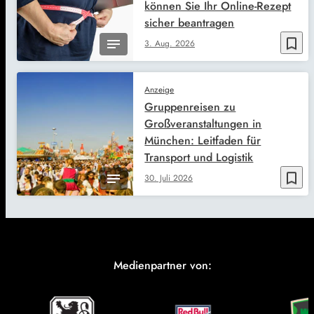
können Sie Ihr Online-Rezept
sicher beantragen
bookmark_border
3. Aug. 2026
Anzeige
Gruppenreisen zu
Großveranstaltungen in
München: Leitfaden für
Transport und Logistik
bookmark_border
30. Juli 2026
Medienpartner von: