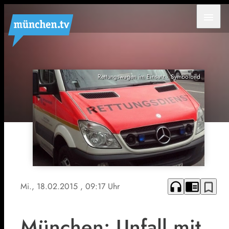
menu
Rettungswagen im Einsatz - Symbolbild
headphones
chrome_reader_mode
bookmark_border
Mi., 18.02.2015
, 09:17 Uhr
München: Unfall mit