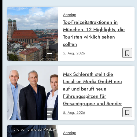
Anzeige
Top-Freizeitattraktionen in
München: 12 Highlights, die
Touristen wirklich sehen
sollten
bookmark_border
5. Aug. 2026
Max Schlereth stellt die
Localism Media GmbH neu
auf und beruft neue
Führungsspitzen für
Gesamtgruppe und Sender
bookmark_border
5. Aug. 2026
Bild von Bruno auf Pixabay
Anzeige