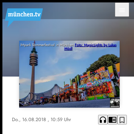
menu
IMpark Sommerfestival in München
Foto: MagicLights by Lukas
Mödl
headphones
chrome_reader_mode
bookmark_border
Do., 16.08.2018
, 10:59 Uhr