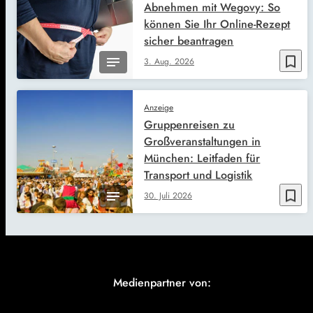
Abnehmen mit Wegovy: So
können Sie Ihr Online-Rezept
sicher beantragen
bookmark_border
3. Aug. 2026
Anzeige
Gruppenreisen zu
Großveranstaltungen in
München: Leitfaden für
Transport und Logistik
bookmark_border
30. Juli 2026
Medienpartner von: