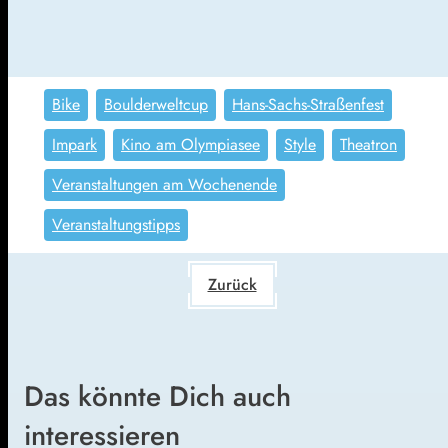
Bike
Boulderweltcup
Hans-Sachs-Straßenfest
Impark
Kino am Olympiasee
Style
Theatron
Veranstaltungen am Wochenende
Veranstaltungstipps
Zurück
Das könnte Dich auch
interessieren