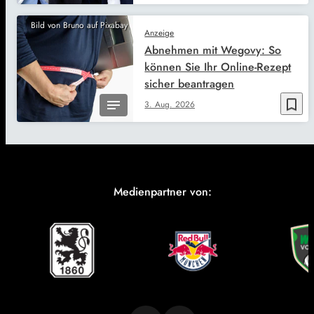
Bild von Bruno auf Pixabay
Anzeige
Abnehmen mit Wegovy: So
können Sie Ihr Online-Rezept
sicher beantragen
bookmark_border
3. Aug. 2026
Medienpartner von: