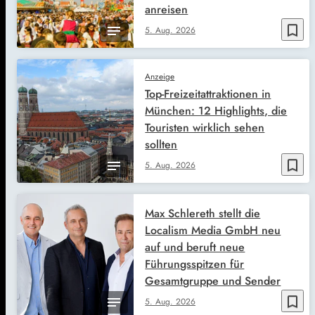
anreisen
bookmark_border
5. Aug. 2026
Anzeige
Top-Freizeitattraktionen in
München: 12 Highlights, die
Touristen wirklich sehen
sollten
bookmark_border
5. Aug. 2026
Max Schlereth stellt die
Localism Media GmbH neu
auf und beruft neue
Führungsspitzen für
Gesamtgruppe und Sender
bookmark_border
5. Aug. 2026