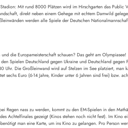
n Stadion: Mit rund 8000 Plätzen wird im Hirschgarten das Public 
landschaft, direkt neben einem Gehege mit echtem Damwild gelegen
ßleinwänden werden alle Spiele der Deutschen Nationalmannschaft
en und die Europameisterschaft schauen? Das geht am Olympiasee! D
 den Spielen Deutschland gegen Ukraine und Deutschland gegen Po
30 Uhr. Die Großleinwand wird auf Stelzen im See platziert, man 
tet sechs Euro (6-14 Jahre, Kinder unter 6 Jahren sind frei) bzw. a
bei Regen nass zu werden, kommt zu den EM-Spielen in den Mathäse
des Achtelfinales gezeigt (Kinos stehen noch nicht fest). Im Kino e
ch benötigt man eine Karte, um ins Kino zu gelangen. Pro Person w