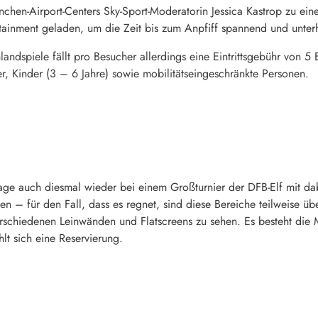
nchen-Airport-Centers Sky-Sport-Moderatorin Jessica Kastrop zu ein
rtainment geladen, um die Zeit bis zum Anpfiff spannend und unter
tschlandspiele fällt pro Besucher allerdings eine Eintrittsgebühr vo
er, Kinder (3 – 6 Jahre) sowie mobilitätseingeschränkte Personen.
tage auch diesmal wieder bei einem Großturnier der DFB-Elf mit da
ten – für den Fall, dass es regnet, sind diese Bereiche teilweise ü
rschiedenen Leinwänden und Flatscreens zu sehen. Es besteht die M
ehlt sich eine Reservierung.