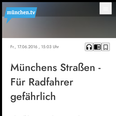
menu
Symbolbild
headphones
chrome_reader_mode
bookmark_border
Fr., 17.06.2016
, 15:03 Uhr
Münchens Straßen -
Für Radfahrer
gefährlich