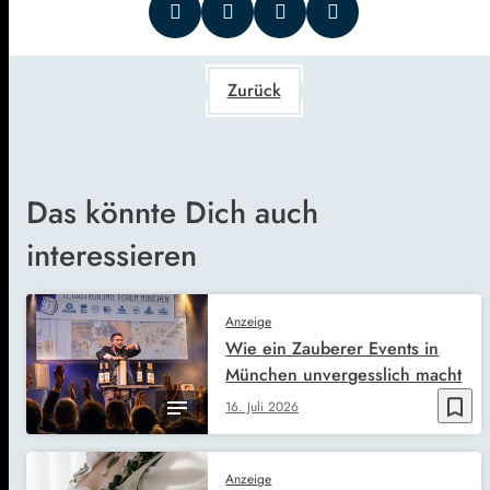
Zurück
Das könnte Dich auch
interessieren
Anzeige
Wie ein Zauberer Events in
München unvergesslich macht
bookmark_border
16. Juli 2026
Anzeige