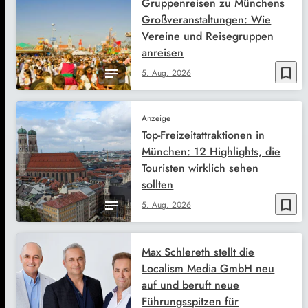
Gruppenreisen zu Münchens
Großveranstaltungen: Wie
Vereine und Reisegruppen
anreisen
bookmark_border
5. Aug. 2026
Anzeige
Top-Freizeitattraktionen in
München: 12 Highlights, die
Touristen wirklich sehen
sollten
bookmark_border
5. Aug. 2026
Max Schlereth stellt die
Localism Media GmbH neu
auf und beruft neue
Führungsspitzen für