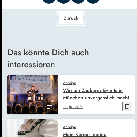
Zurück
Das könnte Dich auch
interessieren
Anzeige
Wie ein Zauberer Events in
München unvergesslich macht
bookmark_border
16. Juli 2026
Anzeige
Mein Körper, meine