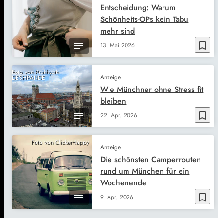
Entscheidung: Warum
Schönheits-OPs kein Tabu
mehr sind
bookmark_border
13. Mai 2026
Foto von Prakhyath
Anzeige
DESHPANDE
Wie Münchner ohne Stress fit
bleiben
bookmark_border
22. Apr. 2026
Foto von ClickerHappy
Anzeige
Die schönsten Camperrouten
rund um München für ein
Wochenende
bookmark_border
9. Apr. 2026