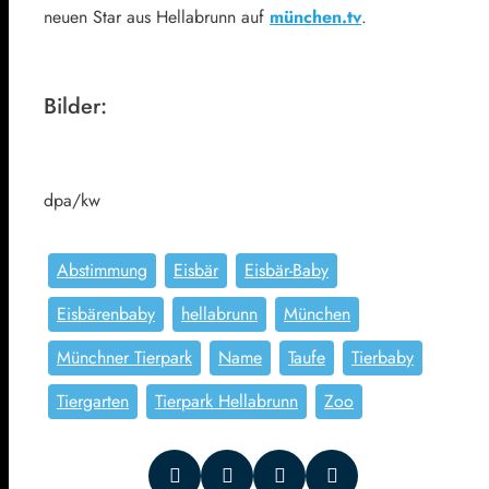
neuen Star aus Hellabrunn auf
münchen.tv
.
Bilder:
dpa/kw
Abstimmung
Eisbär
Eisbär-Baby
Eisbärenbaby
hellabrunn
München
Münchner Tierpark
Name
Taufe
Tierbaby
Tiergarten
Tierpark Hellabrunn
Zoo