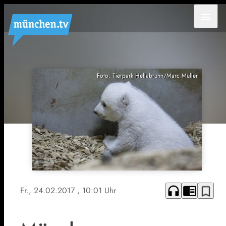
menu
Foto: Tierpark Hellabrunn/Marc Müller
headphones
chrome_reader_mode
bookmark_border
Fr., 24.02.2017
, 10:01 Uhr