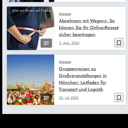
Bild von Bruno auf Pixabay
Anzeige
Abnehmen mit Wegovy: So
können Sie Ihr Online-Rezept
sicher beantragen
bookmark_border
3. Aug. 2026
Anzeige
Gruppenreisen zu
Großveranstaltungen in
München: Leitfaden für
Transport und Logistik
bookmark_border
30. Juli 2026