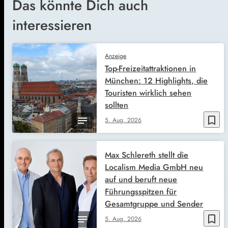
Das könnte Dich auch
interessieren
Anzeige
Top-Freizeitattraktionen in
München: 12 Highlights, die
Touristen wirklich sehen
sollten
bookmark_border
5. Aug. 2026
Max Schlereth stellt die
Localism Media GmbH neu
auf und beruft neue
Führungsspitzen für
Gesamtgruppe und Sender
bookmark_border
5. Aug. 2026