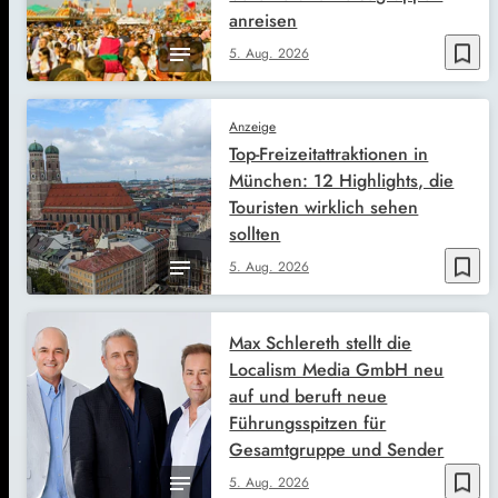
anreisen
bookmark_border
5. Aug. 2026
Anzeige
Top-Freizeitattraktionen in
München: 12 Highlights, die
Touristen wirklich sehen
sollten
bookmark_border
5. Aug. 2026
Max Schlereth stellt die
Localism Media GmbH neu
auf und beruft neue
Führungsspitzen für
Gesamtgruppe und Sender
bookmark_border
5. Aug. 2026