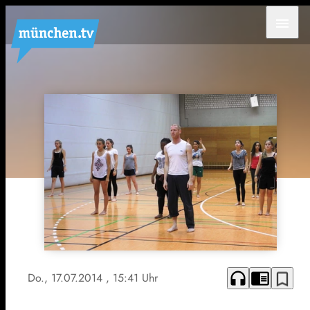
menu
headphones
chrome_reader_mode
bookmark_border
Do., 17.07.2014
, 15:41 Uhr