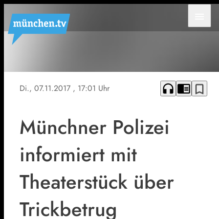
menu
Symbolbild
headphones
chrome_reader_mode
bookmark_border
Di., 07.11.2017
, 17:01 Uhr
Münchner Polizei
informiert mit
Theaterstück über
Trickbetrug