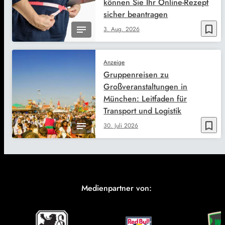
können Sie Ihr Online-Rezept
sicher beantragen
bookmark_border
3. Aug. 2026
Anzeige
Gruppenreisen zu
Großveranstaltungen in
München: Leitfaden für
Transport und Logistik
bookmark_border
30. Juli 2026
Medienpartner von: