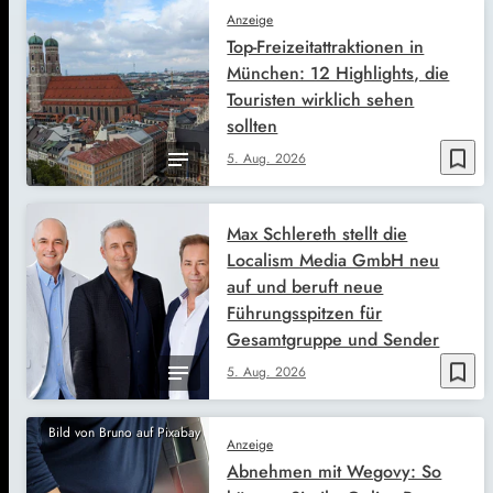
Anzeige
Top-Freizeitattraktionen in
München: 12 Highlights, die
Touristen wirklich sehen
sollten
bookmark_border
5. Aug. 2026
Max Schlereth stellt die
Localism Media GmbH neu
auf und beruft neue
Führungsspitzen für
Gesamtgruppe und Sender
bookmark_border
5. Aug. 2026
Bild von Bruno auf Pixabay
Anzeige
Abnehmen mit Wegovy: So