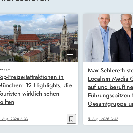
Max Schlereth ste
nzeige
Top-Freizeitattraktionen in
Localism Media
München: 12 Highlights, die
auf und beruft n
Touristen wirklich sehen
Führungsspitzen 
ollten
Gesamtgruppe u
bookmark_border
. Aug. 2026
16:03
5. Aug. 2026
13:42