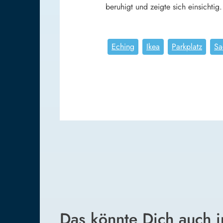
beruhigt und zeigte sich einsicht
Eching
Ikea
Parkplatz
Sa
Das könnte Dich auch i