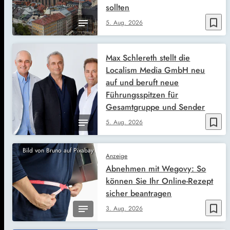
sollten
bookmark_border
5. Aug. 2026
Max Schlereth stellt die
Localism Media GmbH neu
auf und beruft neue
Führungsspitzen für
Gesamtgruppe und Sender
bookmark_border
5. Aug. 2026
Bild von Bruno auf Pixabay
Anzeige
Abnehmen mit Wegovy: So
können Sie Ihr Online-Rezept
sicher beantragen
bookmark_border
3. Aug. 2026