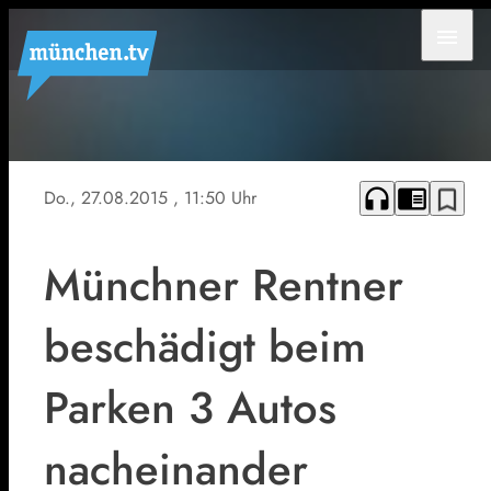
menu
Symbolfoto
headphones
chrome_reader_mode
bookmark_border
Do., 27.08.2015
, 11:50 Uhr
Münchner Rentner
beschädigt beim
Parken 3 Autos
nacheinander