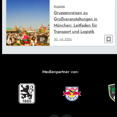
Anzeige
Gruppenreisen zu
Großveranstaltungen in
München: Leitfaden für
Transport und Logistik
bookmark_border
30. Juli 2026
Medienpartner von: