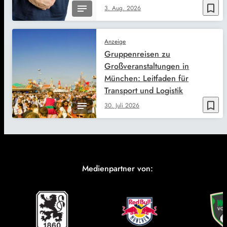
bookmark_border
3. Aug. 2026
Anzeige
Gruppenreisen zu
Großveranstaltungen in
München: Leitfaden für
Transport und Logistik
bookmark_border
30. Juli 2026
Medienpartner von: