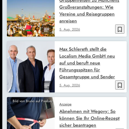
Gruppenreisen zu Münchens
Großveranstaltungen: Wie
Vereine und Reisegruppen
anreisen
bookmark_border
5. Aug. 2026
Max Schlereth stellt die
Localism Media GmbH neu
auf und beruft neue
Führungsspitzen für
Gesamtgruppe und Sender
bookmark_border
5. Aug. 2026
Bild von Bruno auf Pixabay
Anzeige
Abnehmen mit Wegovy: So
können Sie Ihr Online-Rezept
sicher beantragen