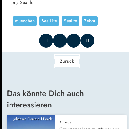
jn / Sealife
muenchen
Sea Life
Sealife
Zebra
Zurück
Das könnte Dich auch
interessieren
Johannes Plenio auf Pexels
Anzeige