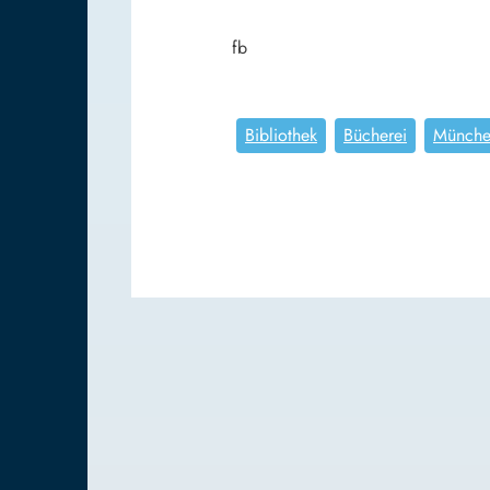
fb
Bibliothek
Bücherei
Münch