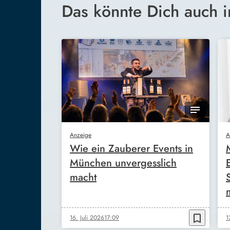
Das könnte Dich auch i
Anzeige
A
Wie ein Zauberer Events in
München unvergesslich
macht
bookmark_border
16. Juli 2026
17:09
1