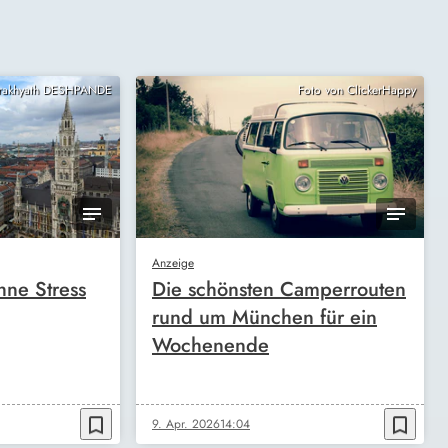
Prakhyath DESHPANDE
Foto von ClickerHappy
Anzeige
ne Stress
Die schönsten Camperrouten
rund um München für ein
Wochenende
bookmark_border
bookmark_border
9. Apr. 2026
14:04