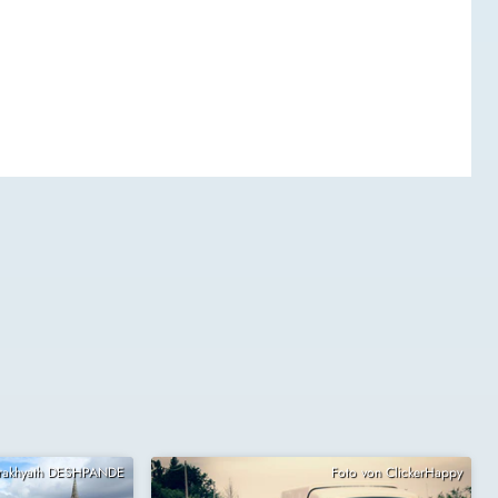
Prakhyath DESHPANDE
Foto von ClickerHappy