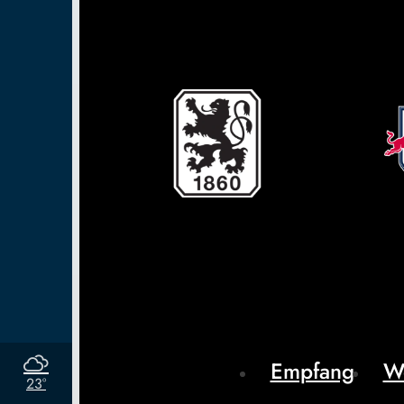
Empfang
W
23°