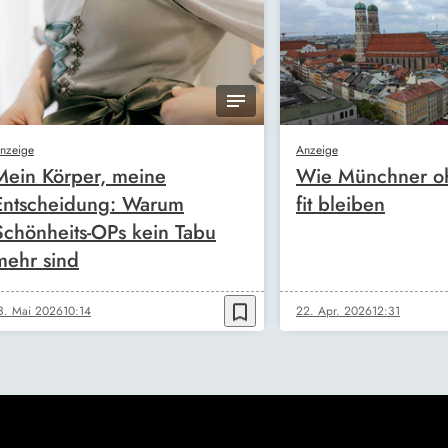
nzeige
Anzeige
Mein Körper, meine
Wie Münchner oh
Entscheidung: Warum
fit bleiben
Schönheits-OPs kein Tabu
mehr sind
bookmark_border
3. Mai 2026
10:14
22. Apr. 2026
12:31