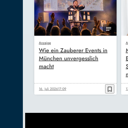
Anzeige
A
Wie ein Zauberer Events in
München unvergesslich
macht
bookmark_border
16. Juli 2026
17:09
1