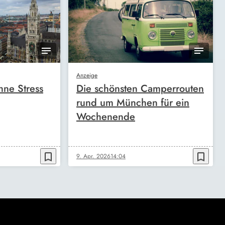
Anzeige
ne Stress
Die schönsten Camperrouten
rund um München für ein
Wochenende
bookmark_border
bookmark_border
9. Apr. 2026
14:04