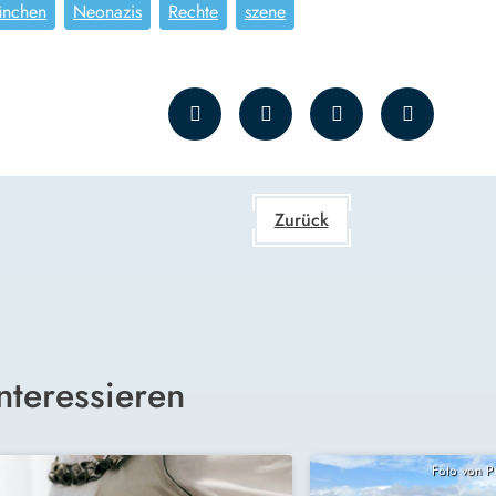
nchen
Neonazis
Rechte
szene
Zurück
nteressieren
Foto von 