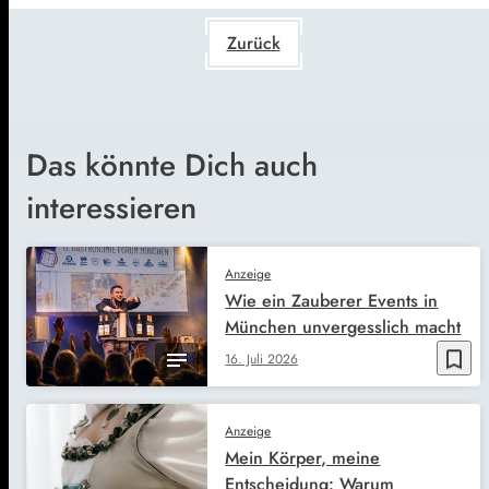
Zurück
Das könnte Dich auch
interessieren
Anzeige
Wie ein Zauberer Events in
München unvergesslich macht
bookmark_border
16. Juli 2026
Anzeige
Mein Körper, meine
Entscheidung: Warum