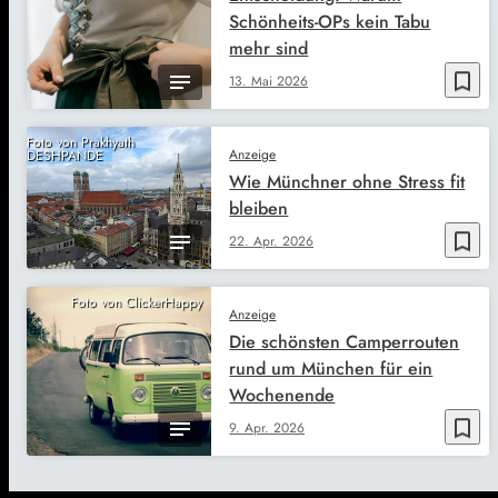
Schönheits-OPs kein Tabu
mehr sind
bookmark_border
13. Mai 2026
Foto von Prakhyath
Anzeige
DESHPANDE
Wie Münchner ohne Stress fit
bleiben
bookmark_border
22. Apr. 2026
Foto von ClickerHappy
Anzeige
Die schönsten Camperrouten
rund um München für ein
Wochenende
bookmark_border
9. Apr. 2026