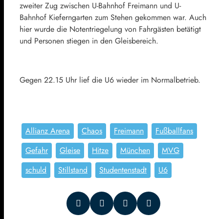
zweiter Zug zwischen U-Bahnhof Freimann und U-
Bahnhof Kieferngarten zum Stehen gekommen war. Auch
hier wurde die Notentriegelung von Fahrgästen betätigt
und Personen stiegen in den Gleisbereich.
Gegen 22.15 Uhr lief die U6 wieder im Normalbetrieb.
Allianz Arena
Chaos
Freimann
Fußballfans
Gefahr
Gleise
Hitze
München
MVG
schuld
Stillstand
Studentenstadt
U6