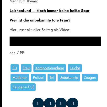
Mehr zum Thema:
Leichenfund – Noch immer keine heiße Spur
Wer ist die unbekannte tote Frau?
Hier unser aktueller Beitrag als Video:
adc / PP
Eis
Frau
Kompostieranlage
Leiche
Mädchen
Polizei
Tot
Unbekannte
Zeugen
Zeugenaufruf