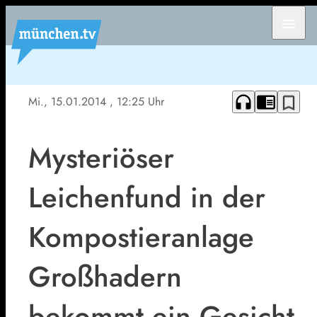
menu
headphones
chrome_reader_mode
bookmark_border
Mi., 15.01.2014
, 12:25 Uhr
Mysteriöser
Leichenfund in der
Kompostieranlage
Großhadern
bekommt ein Gesicht