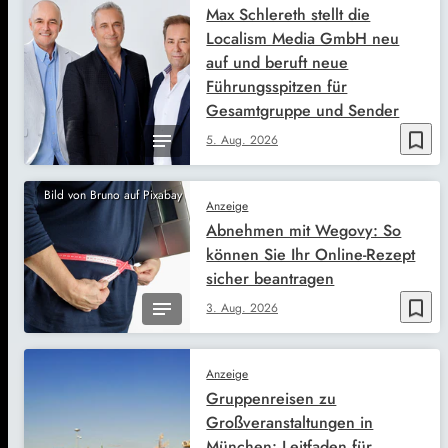
Max Schlereth stellt die
Localism Media GmbH neu
auf und beruft neue
Führungsspitzen für
Gesamtgruppe und Sender
bookmark_border
5. Aug. 2026
Bild von Bruno auf Pixabay
Anzeige
Abnehmen mit Wegovy: So
können Sie Ihr Online-Rezept
sicher beantragen
bookmark_border
3. Aug. 2026
Anzeige
Gruppenreisen zu
Großveranstaltungen in
München: Leitfaden für